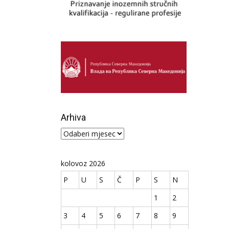
Arhiva
Arhiva
kolovoz 2026
P
U
S
Č
P
S
N
1
2
3
4
5
6
7
8
9