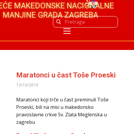
JEĆE MAKEDONSKE NACIONALNE
MANJINE GRADA ZAGREBA
Maratonci u čast Toše Proeski
13/10/2019
Maratonci koji trče u čast preminuli Toše
Proeski, bili na misi u makedonsko
pravoslavne crkve Sv. Zlata Meglenska u
zagrebu