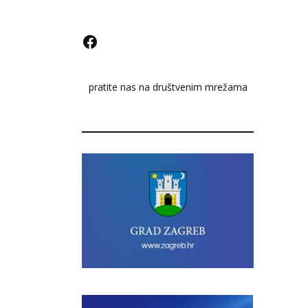
F
a
pratite nas na društvenim mrežama
c
e
b
o
o
k