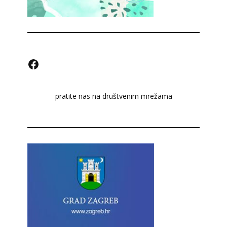
F
a
pratite nas na društvenim mrežama
c
e
b
o
o
k