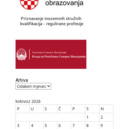
Arhiva
Arhiva
kolovoz 2026
P
U
S
Č
P
S
N
1
2
3
4
5
6
7
8
9