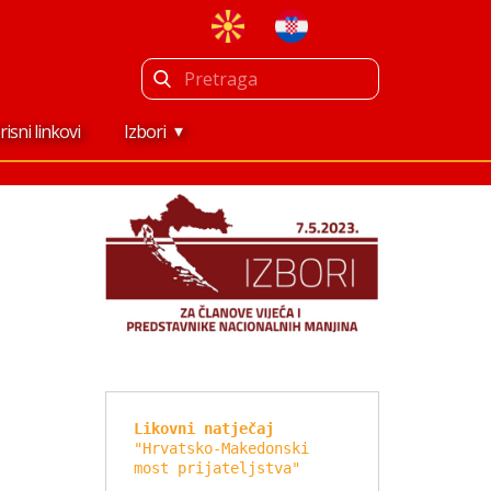
risni linkovi
Izbori
Likovni natječaj
"Hrvatsko-Makedonski 
most prijateljstva"