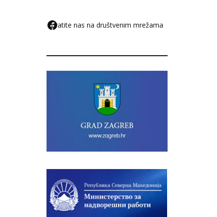
pratite nas na društvenim mrežama
F
a
c
e
b
o
o
k