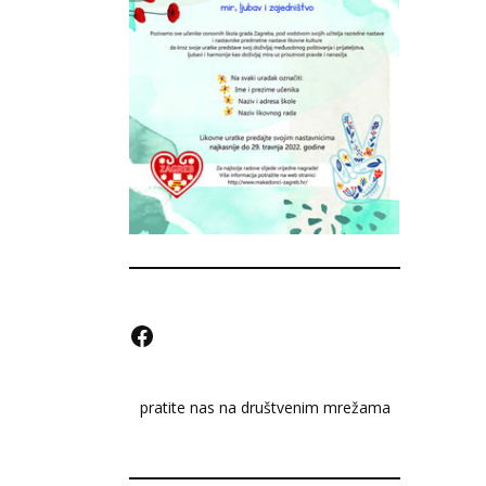
F
a
pratite nas na društvenim mrežama
c