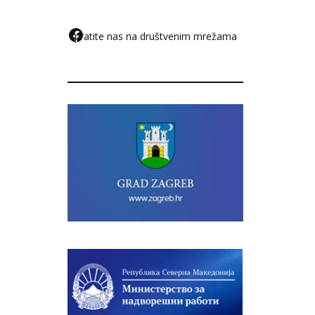
pratite nas na društvenim mrežama
F
a
c
e
b
o
o
k