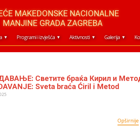
JEĆE MAKEDONSKE NACIONALNE
MANJINE GRADA ZAGREBA
a
Programi i izvješća
Aktivnosti
Galerija
Ko
АВАЊЕ: Светите браќа Кирил и Метод
AVANJE: Sveta braća Ćiril i Metod
025
Opširnije