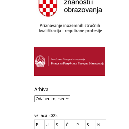
Arhiva
Arhiva
veljača 2022
P
U
S
Č
P
S
N