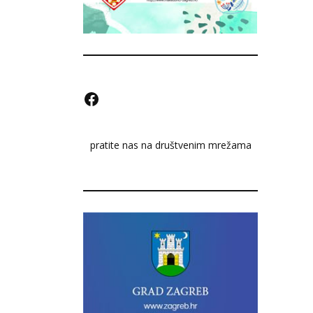
F
a
pratite nas na društvenim mrežama
c
e
b
o