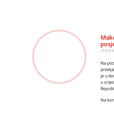
Make
posj
21/07/2
Na poz
predsj
je u d
u srij
Republ
Na kon