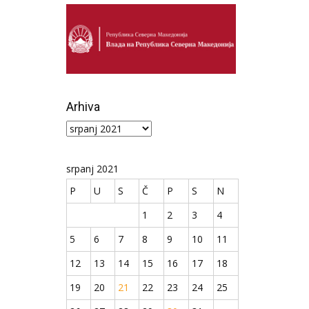
Arhiva
Arhiva
srpanj 2021
P
U
S
Č
P
S
N
1
2
3
4
5
6
7
8
9
10
11
12
13
14
15
16
17
18
19
20
21
22
23
24
25