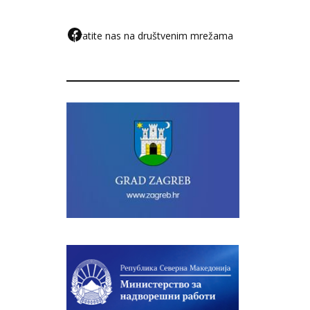
pratite nas na društvenim mrežama
F
a
c
e
b
o
o
k