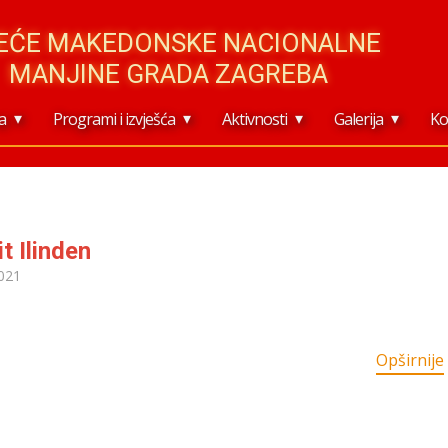
JEĆE MAKEDONSKE NACIONALNE
MANJINE GRADA ZAGREBA
a
Programi i izvješća
Aktivnosti
Galerija
Ko
t Ilinden
021
Opširnije