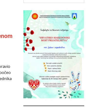
benom
ravio
apočeo
jednika