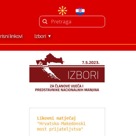
risni linkovi
Izbori
Likovni natječaj
"Hrvatsko-Makedonski 
most prijateljstva"