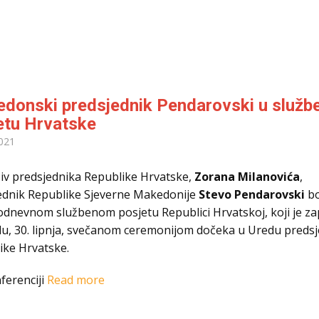
donski predsjednik Pendarovski u služ
etu Hrvatske
021
iv predsjednika Republike Hrvatske,
Zorana Milanovića
,
ednik Republike Sjeverne Makedonije
Stevo Pendarovski
bo
vodnevnom službenom posjetu Republici Hrvatskoj, koji je z
edu, 30. lipnja, svečanom ceremonijom dočeka u Uredu preds
ike Hrvatske.
ferenciji
Read more