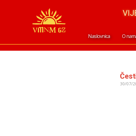
VI
Naslovnica
O nam
Česti
30/07/2