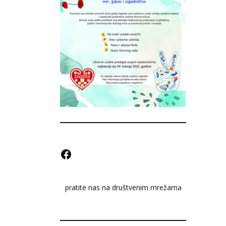
F
a
pratite nas na društvenim mrežama
c