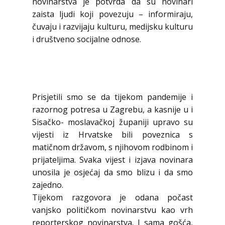
novinarstva je potvrda da su novinari
zaista ljudi koji povezuju – informiraju,
čuvaju i razvijaju kulturu, medijsku kulturu
i društveno socijalne odnose.
Prisjetili smo se da tijekom pandemije i
razornog potresa u Zagrebu, a kasnije u i
Sisačko- moslavačkoj županiji upravo su
vijesti iz Hrvatske bili poveznica s
matičnom državom, s njihovom rodbinom i
prijateljima. Svaka vijest i izjava novinara
unosila je osjećaj da smo blizu i da smo
zajedno.
Tijekom razgovora je odana počast
vanjsko političkom novinarstvu kao vrh
reporterskog novinarstva. I sama gošća,