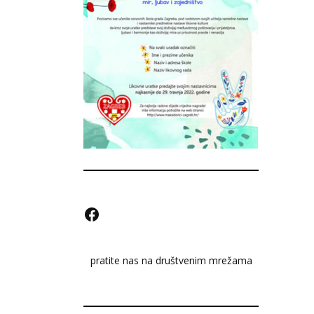
F
a
pratite nas na društvenim mrežama
c