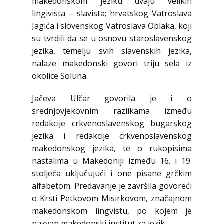
makedonskom jeziku dvaju velikih
lingivista – slavista; hrvatskog Vatroslava
Jagića i slovenskog Vatroslava Oblaka, koji
su tvrdili da se u osnovu staroslavenskog
jezika, temelju svih slavenskih jezika,
nalaze makedonski govori triju sela iz
okolice Soluna.
Jačeva Ulčar govorila je i o
srednjovjekovnim razlikama između
redakcije crkvenoslavenskog bugarskog
jezika i redakcije crkvenoslavenskog
makedonskog jezika, te o rukopisima
nastalima u Makedoniji između 16. i 19.
stoljeća uključujući i one pisane grčkim
alfabetom. Predavanje je završila govoreći
o Krsti Petkovom Misirkovom, značajnom
makedonskom lingvistu, po kojem je
nazvan makedonski institut za jezik.