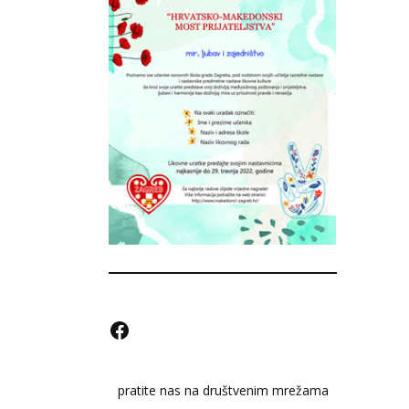
F
a
pratite nas na društvenim mrežama