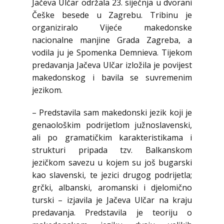
Jačeva Ulčar održala 23. siječnja u dvorani
Češke besede u Zagrebu. Tribinu je
organiziralo Vijeće makedonske
nacionalne manjine Grada Zagreba, a
vodila ju je Spomenka Demnieva. Tijekom
predavanja Jačeva Ulčar izložila je povijest
makedonskog i bavila se suvremenim
jezikom.
– Predstavila sam makedonski jezik koji je
genaološkim podrijetlom južnoslavenski,
ali po gramatičkim karakteristikama i
strukturi pripada tzv. Balkanskom
jezičkom savezu u kojem su još bugarski
kao slavenski, te jezici drugog podrijetla;
grčki, albanski, aromanski i djelomično
turski – izjavila je Jačeva Ulčar na kraju
predavanja. Predstavila je teoriju o