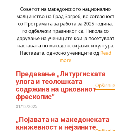
Советот на македонскoто национално
малцинство на Град Загреб, во согласност
со Програмата за работа за 2025 година,
го одбележи празникот св. Никола со
дарување на учениците кои ја посетуваат
наставата по македонски јазик и култура.
Наставата, односно учениците од
Read
more
Предавање „Литургиската
улога и теолошката
Opširnije
содржина на црковниот
фрескопис”
01/12/2025
„Појавата на македонската
книжевност и нејзините