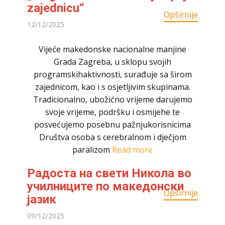
zajednicu“
Opširnije
12/12/2025
Vijeće makedonske nacionalne manjine
Grada Zagreba, u sklopu svojih
programskihaktivnosti, surađuje sa širom
zajednicom, kao i s osjetljivim skupinama.
Tradicionalno, ubožićno vrijeme darujemo
svoje vrijeme, podršku i osmijehe te
posvećujemo posebnu pažnjukorisnicima
Društva osoba s cerebralnom i dječjom
paralizom
Read more
Радоста на свети Никола во
училниците по македонски
Opširnije
јазик
09/12/2025