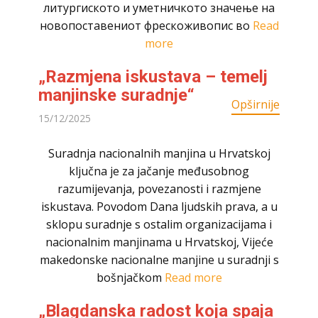
литургиското и уметничкото значење на
новопоставениот фрескоживопис во
Read
more
„Razmjena iskustava – temelj
manjinske suradnje“
Opširnije
15/12/2025
Suradnja nacionalnih manjina u Hrvatskoj
ključna je za jačanje međusobnog
razumijevanja, povezanosti i razmjene
iskustava. Povodom Dana ljudskih prava, a u
sklopu suradnje s ostalim organizacijama i
nacionalnim manjinama u Hrvatskoj, Vijeće
makedonske nacionalne manjine u suradnji s
bošnjačkom
Read more
„Blagdanska radost koja spaja