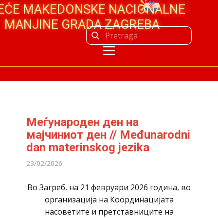
JEĆE MAKEDONSKE NACIONALNE
MANJINE GRADA ZAGREBA
Меѓународен ден на
мајчиниот ден // Međunarodni
dan materinskog jezika
23/02/2026
Во Загреб, на 21 февруари 2026 година, во
организација на Координацијата
насоветите и претставниците на