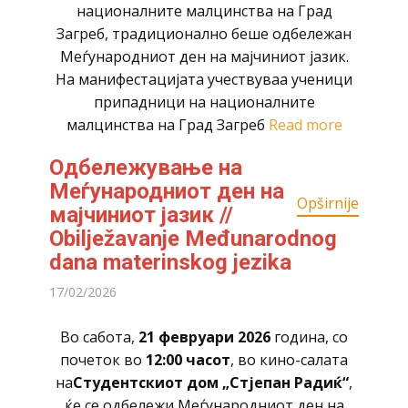
националните малцинства на Град
Загреб, традиционално беше одбележан
Меѓународниот ден на мајчиниот јазик.
На манифестацијата учествуваа ученици
припадници на националните
малцинства на Град Загреб
Read more
Одбележување на
Меѓународниот ден на
Opširnije
мајчиниот јазик //
Obilježavanje Međunarodnog
dana materinskog jezika
17/02/2026
Во сабота,
21 февруари 2026
година, со
почеток во
12:00 часот
, во кино-салата
на
Студентскиот дом „Стјепан Радиќ“
,
ќе се одбележи Меѓународниот ден на