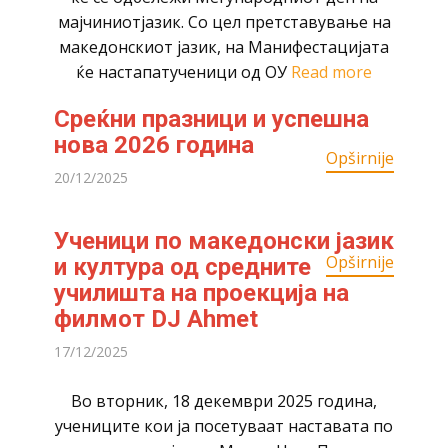
мајчиниотјазик. Со цел претставување на
македонскиот јазик, на Mанифестацијата
ќе настапатученици од ОУ
Read more
Среќни празници и успешна
нова 2026 година
Opširnije
20/12/2025
Ученици по македонски јазик
Opširnije
и култура од средните
училишта на проекција на
филмот DJ Ahmet
17/12/2025
Во вторник, 18 декември 2025 година,
учениците кои ја посетуваат наставата по