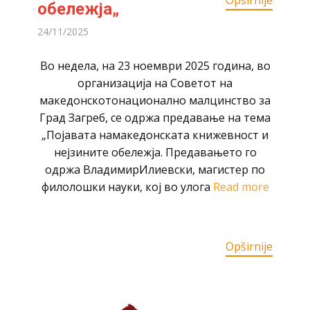
Opširnije
обележја„
24/11/2025
Во недела, на 23 ноември 2025 година, во
организација на Советот на
македонскотонационално малцинство за
Град Загреб, се одржа предавање на тема
„Појавата намакедонската книжевност и
нејзините обележја. Предавањето го
одржа ВладимирИлиевски, магистер по
филолошки науки, кој во улога
Read more
Opširnije