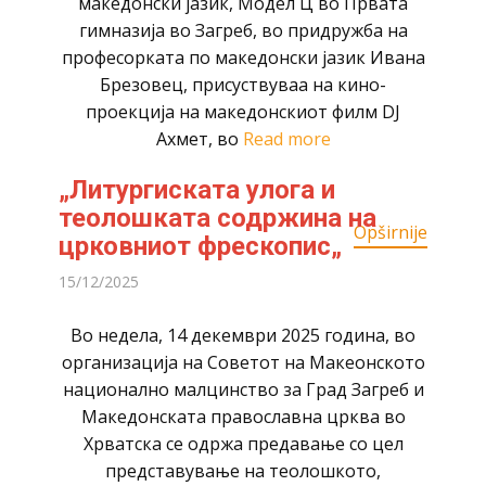
македонски јазик, Модел Ц во Првата
гимназија во Загреб, во придружба на
професорката по македонски јазик Ивана
Брезовец, присуствуваа на кино-
проекција на македонскиот филм DJ
Ахмет, во
Read more
„Литургиската улога и
теолошката содржина на
Opširnije
црковниот фрескопис„
15/12/2025
Во недела, 14 декември 2025 година, во
организација на Советот на Макеонското
национално малцинство за Град Загреб и
Македонската православна црква во
Хрватска се одржа предавање со цел
представување на теолошкото,