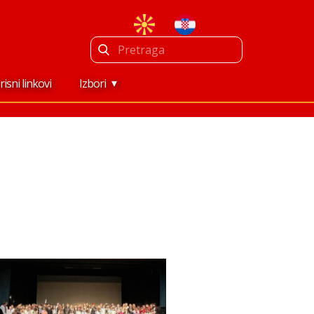
risni linkovi
Izbori