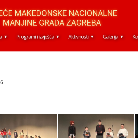
JEĆE MAKEDONSKE NACIONALNE
MANJINE GRADA ZAGREBA
a
Programi i izvješća
Aktivnosti
Galerija
Ko
26