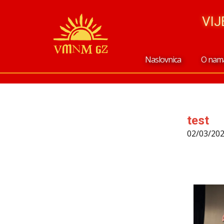
VI
Naslovnica
O nam
test
02/03/20