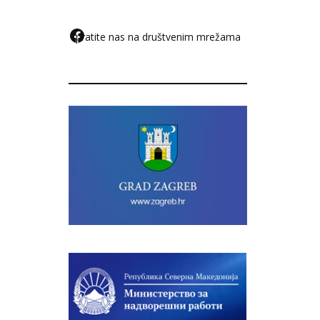
pratite nas na društvenim mrežama
F
a
c
e
b
o
o
k