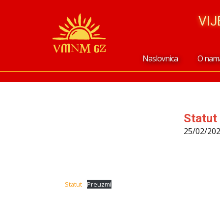
VI
Naslovnica
O nam
Statut
25/02/20
Statut
Preuzmi