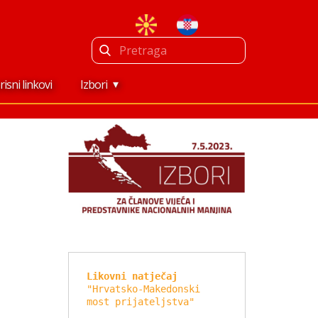
risni linkovi
Izbori
Likovni natječaj
"Hrvatsko-Makedonski 
most prijateljstva"