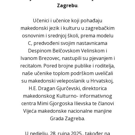
Zagrebu
.
Učenici i učenice koji pohađaju
makedonski jezik i kulturu u zagrebačkim
osnovnim i srednjoj školi, prema modelu
C, predvođeni svojim nastavnicama
Despinom Belčovskom Velinskom i
Ivanom Brezovec, nastupili su pjevanjem i
recitalom. Pored brojne publike i roditelja,
naše učenike toplom podrškom uveličali
su makedonski veleposlanik u Hrvatskoj,
H.E. Dragan Gjurčevski, direktorica
makedonskog Kulturno- informativnog
centra Mimi Gjorgoska Ilievska te članovi
Vijeća makedonske nacionalne manjine
Grada Zagreba.
U nedjelju, 28. rujna 2025., također na