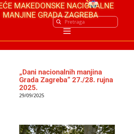
JEĆE MAKEDONSKE NACIONALNE
MANJINE GRADA ZAGREBA
„Dani nacionalnih manjina
Grada Zagreba” 27./28. rujna
2025.
29/09/2025