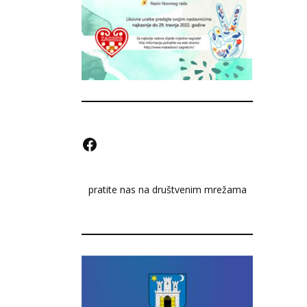
F
a
pratite nas na društvenim mrežama
c
e
b