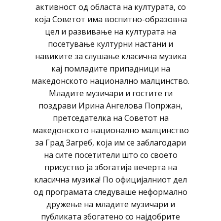
активност од областа на културата, со
која Советот има воспитно-образовна
цел и развивање на културата на
посетување културни настани и
навиките за слушање класична музика
кај помладите припадници на
македонското национално малцинство.
Младите музичари и гостите ги
поздрави Ирина Ангелова Попржан,
претседателка на Советот на
македонското национално малцинство
за Град Загреб, која им се заблагодари
на сите посетители што со своето
присуство ја збогатија вечерта на
класична музика! По официјалниот дел
од програмата следуваше неформално
дружење на младите музичари и
публиката збогатено со најдобрите