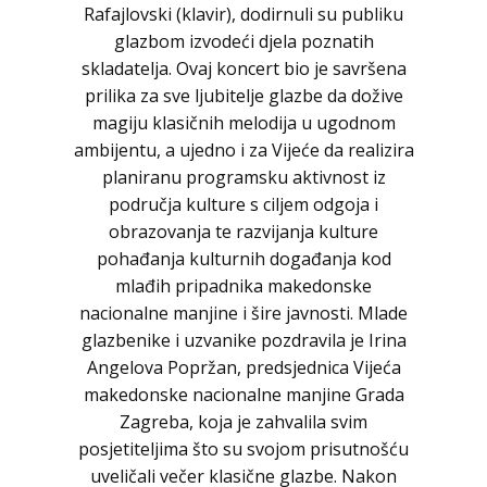
Rafajlovski (klavir), dodirnuli su publiku
glazbom izvodeći djela poznatih
skladatelja. Ovaj koncert bio je savršena
prilika za sve ljubitelje glazbe da dožive
magiju klasičnih melodija u ugodnom
ambijentu, a ujedno i za Vijeće da realizira
planiranu programsku aktivnost iz
područja kulture s ciljem odgoja i
obrazovanja te razvijanja kulture
pohađanja kulturnih događanja kod
mlađih pripadnika makedonske
nacionalne manjine i šire javnosti. Mlade
glazbenike i uzvanike pozdravila je Irina
Angelova Popržan, predsjednica Vijeća
makedonske nacionalne manjine Grada
Zagreba, koja je zahvalila svim
posjetiteljima što su svojom prisutnošću
uveličali večer klasične glazbe. Nakon