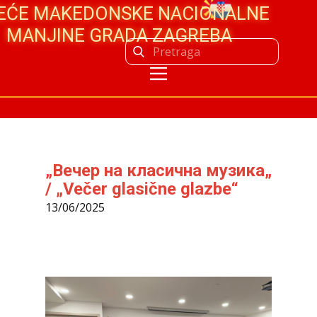
JEĆE MAKEDONSKE NACIONALNE
MANJINE GRADA ZAGREBA
„Вечер на класична музика„
/ „Večer glasične glazbe“
13/06/2025