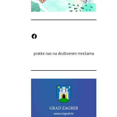
F
a
pratite nas na društvenim mrežama
c
e
b
o