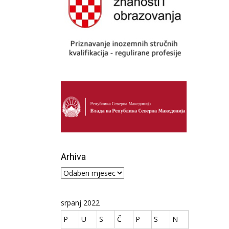
Arhiva
Arhiva
srpanj 2022
P
U
S
Č
P
S
N