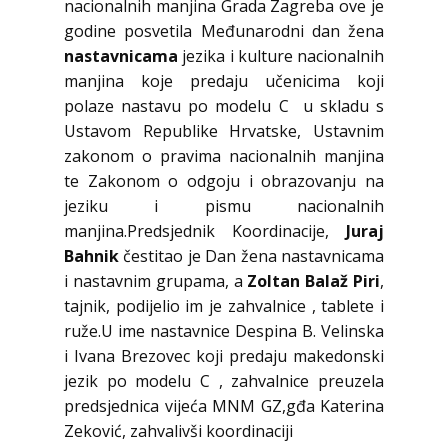
nacionalnih manjina Grada Zagreba ove je
godine posvetila Međunarodni dan žena
nastavnicama
jezika i kulture nacionalnih
manjina koje predaju učenicima koji
polaze nastavu po modelu C u skladu s
Ustavom Republike Hrvatske, Ustavnim
zakonom o pravima nacionalnih manjina
te Zakonom o odgoju i obrazovanju na
jeziku i pismu nacionalnih
manjina.Predsjednik Koordinacije,
Juraj
Bahnik
čestitao je Dan žena nastavnicama
i nastavnim grupama, a
Zoltan Balaž Piri
,
tajnik, podijelio im je zahvalnice , tablete i
ruže.U ime nastavnice Despina B. Velinska
i Ivana Brezovec koji predaju makedonski
jezik po modelu C , zahvalnice preuzela
predsjednica vijeća MNM GZ,gđa Katerina
Zeković, zahvalivši koordinaciji