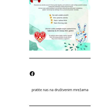
F
a
pratite nas na društvenim mrežama
c