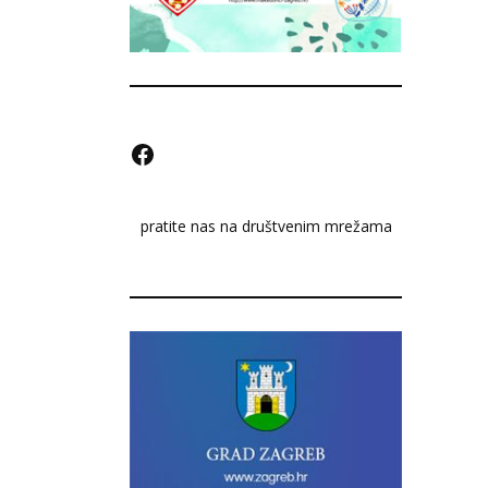
F
a
pratite nas na društvenim mrežama
c
e
b
o