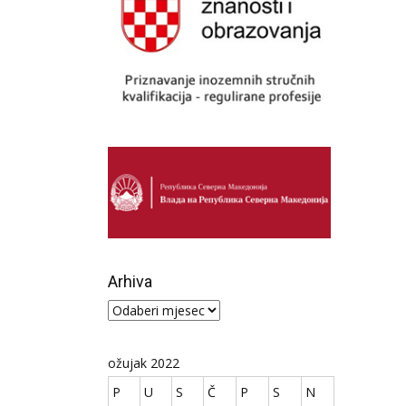
Arhiva
Arhiva
ožujak 2022
P
U
S
Č
P
S
N