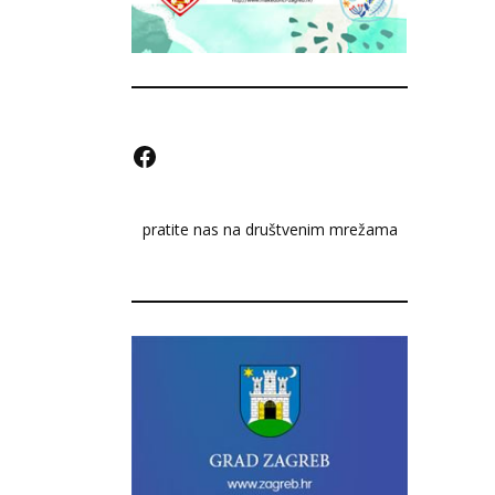
F
a
pratite nas na društvenim mrežama
c
e
b
o