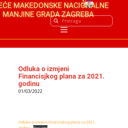
JEĆE MAKEDONSKE NACIONALNE
MANJINE GRADA ZAGREBA
Odluka o izmjeni
Financisjkog plana za 2021.
godinu
01/03/2022
Odluka-o-izmjeni-Financisjkog-plana-za-2021.-
godinu
Preuzmi