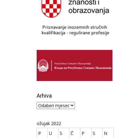
Arhiva
Arhiva
ožujak 2022
P
U
S
Č
P
S
N