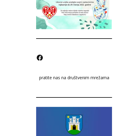
F
a
pratite nas na društvenim mrežama
c
e
b